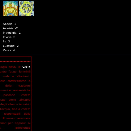
Accidia:
1
Avarizia:
-2
Ingordigia:
-1
Invidia:
5
Ira:
3
Lussuria:
-2
Vanità:
4
Retroscena:
N/A .
ologia slava, le
veela
ture fatate femminili
le ninfe e altrettanto
nelle caratteristiche a
 delle tradizioni
Sessioni in cui è presente:
2
nomi e caratteristiche
: possono essere
ntate come abitatrici
egli alberi o tentatrici
 d’acqua, fino a essere
Andrej
Echo
Erodiade
palazzo Elagin
San Piet
 responsabili delle
e. Possono assumere
forme per apparire ai
tori, preferendo