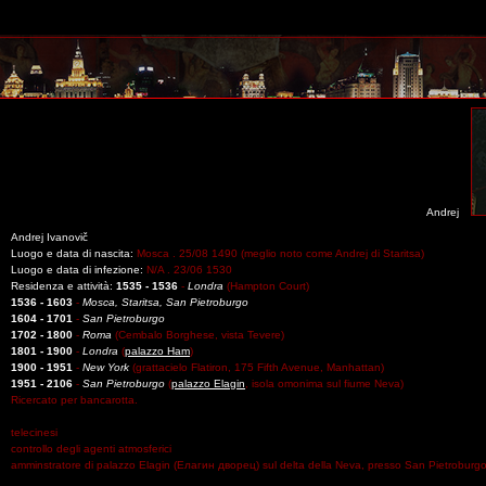
Andrej
Andrej Ivanovič
Luogo e data di nascita:
Mosca . 25/08 1490 (meglio noto come Andrej di Staritsa)
Luogo e data di infezione:
N/A . 23/06 1530
Residenza e attività:
1535 - 1536
-
Londra
(Hampton Court)
1536 - 1603
-
Mosca, Staritsa, San Pietroburgo
1604 - 1701
-
San Pietroburgo
1702 - 1800
-
Roma
(Cembalo Borghese, vista Tevere)
1801 - 1900
-
Londra
(
palazzo Ham
)
1900 - 1951
-
New York
(grattacielo Flatiron, 175 Fifth Avenue, Manhattan)
1951 - 2106
-
San Pietroburgo
(
palazzo Elagin
, isola omonima sul fiume Neva)
Ricercato per bancarotta.
telecinesi
controllo degli agenti atmosferici
amminstratore di palazzo Elagin (Елагин дворец) sul delta della Neva, presso San Pietroburg