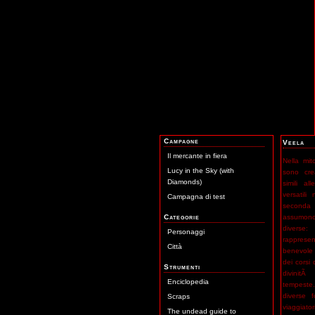
Campagne
Veela
Il mercante in fiera
Nella mit
Lucy in the Sky (with
sono crea
Diamonds)
simili al
versatili 
Campagna di test
seconda
Categorie
assumono 
diverse
Personaggi
rapprese
Città
benevole d
dei corsi
Strumenti
divinitÃ
Enciclopedia
tempest
diverse 
Scraps
viaggia
The undead guide to